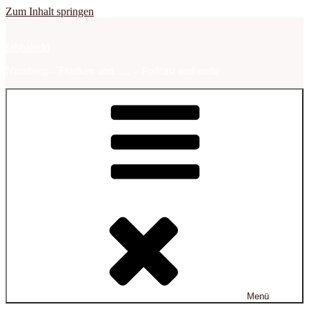
Zum Inhalt springen
sabbalodd
Nürnberg – Franken und …. – Podcast und mehr
Menü