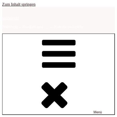
Zum Inhalt springen
sabbalodd
Nürnberg – Franken und …. – Podcast und mehr
Menü