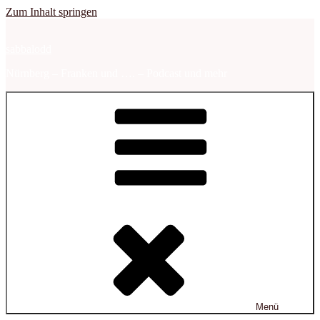
Zum Inhalt springen
sabbalodd
Nürnberg – Franken und …. – Podcast und mehr
Menü