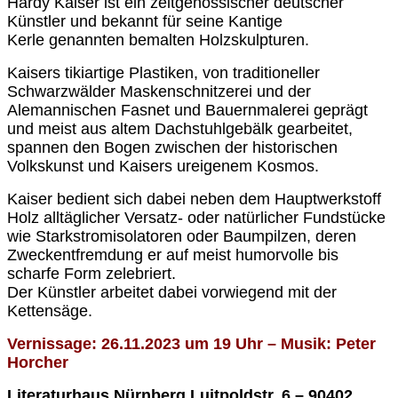
Hardy Kaiser ist ein zeitgenössischer deutscher
Künstler und bekannt für seine Kantige
Kerle genannten bemalten Holzskulpturen.
Kaisers tikiartige Plastiken, von traditioneller
Schwarzwälder Maskenschnitzerei und der
Alemannischen Fasnet und Bauernmalerei geprägt
und meist aus altem Dachstuhlgebälk gearbeitet,
spannen den Bogen zwischen der historischen
Volkskunst und Kaisers ureigenem Kosmos.
Kaiser bedient sich dabei neben dem Hauptwerkstoff
Holz alltäglicher Versatz- oder natürlicher Fundstücke
wie Starkstromisolatoren oder Baumpilzen, deren
Zweckentfremdung er auf meist humorvolle bis
scharfe Form zelebriert.
Der Künstler arbeitet dabei vorwiegend mit der
Kettensäge.
Vernissage:
26
.
11
.202
3
um
19
Uhr –
Musik:
Peter
Horcher
Literaturhaus Nürnberg Luitpoldstr. 6 – 90402