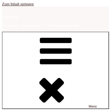
Zum Inhalt springen
sabbalodd
Nürnberg – Franken und …. – Podcast und mehr
Menü