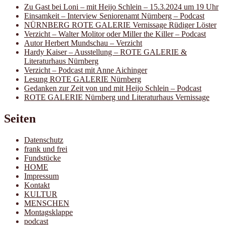
Zu Gast bei Loni – mit Heijo Schlein – 15.3.2024 um 19 Uhr
Einsamkeit – Interview Seniorenamt Nürnberg – Podcast
NÜRNBERG ROTE GALERIE Vernissage Rüdiger Löster
Verzicht – Walter Molitor oder Miller the Killer – Podcast
Autor Herbert Mundschau – Verzicht
Hardy Kaiser – Ausstellung – ROTE GALERIE &
Literaturhaus Nürnberg
Verzicht – Podcast mit Anne Aichinger
Lesung ROTE GALERIE Nürnberg
Gedanken zur Zeit von und mit Heijo Schlein – Podcast
ROTE GALERIE Nürnberg und Literaturhaus Vernissage
Seiten
Datenschutz
frank und frei
Fundstücke
HOME
Impressum
Kontakt
KULTUR
MENSCHEN
Montagsklappe
podcast