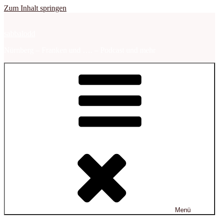
Zum Inhalt springen
sabbalodd
Nürnberg – Franken und …. – Podcast und mehr
Menü