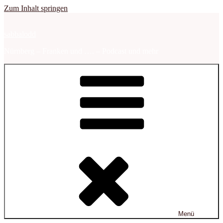
Zum Inhalt springen
sabbalodd
Nürnberg – Franken und …. – Podcast und mehr
Menü