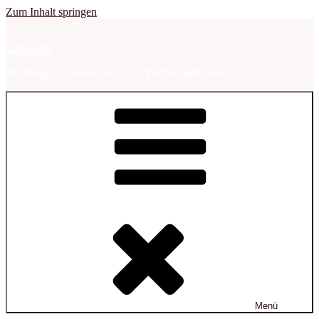
Zum Inhalt springen
sabbalodd
Nürnberg – Franken und …. – Podcast und mehr
Menü