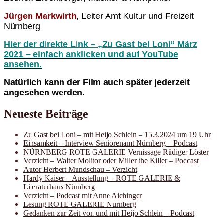
Jürgen Markwirth
, Leiter Amt Kultur und Freizeit
Nürnberg
Hier der direkte Link –
„Zu Gast bei Loni“ März
2021 – einfach anklicken und auf YouTube
ansehen.
Natürlich kann der Film auch später jederzeit
angesehen werden.
Neueste Beiträge
Zu Gast bei Loni – mit Heijo Schlein – 15.3.2024 um 19 Uhr
Einsamkeit – Interview Seniorenamt Nürnberg – Podcast
NÜRNBERG ROTE GALERIE Vernissage Rüdiger Löster
Verzicht – Walter Molitor oder Miller the Killer – Podcast
Autor Herbert Mundschau – Verzicht
Hardy Kaiser – Ausstellung – ROTE GALERIE &
Literaturhaus Nürnberg
Verzicht – Podcast mit Anne Aichinger
Lesung ROTE GALERIE Nürnberg
Gedanken zur Zeit von und mit Heijo Schlein – Podcast