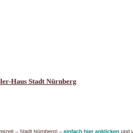
bler-Haus Stadt Nürnberg
eizeit – Stadt Nürnberg) –
einfach hier anklicken
und v