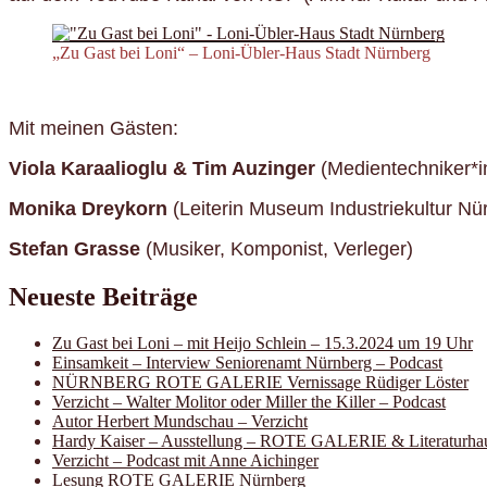
„Zu Gast bei Loni“ – Loni-Übler-Haus Stadt Nürnberg
Mit meinen Gästen:
Viola Karaalioglu & Tim Auzinger
(Medientechniker*i
Monika Dreykorn
(Leiterin Museum Industriekultur Nü
Stefan Grasse
(Musiker, Komponist, Verleger)
Neueste Beiträge
Zu Gast bei Loni – mit Heijo Schlein – 15.3.2024 um 19 Uhr
Einsamkeit – Interview Seniorenamt Nürnberg – Podcast
NÜRNBERG ROTE GALERIE Vernissage Rüdiger Löster
Verzicht – Walter Molitor oder Miller the Killer – Podcast
Autor Herbert Mundschau – Verzicht
Hardy Kaiser – Ausstellung – ROTE GALERIE & Literaturha
Verzicht – Podcast mit Anne Aichinger
Lesung ROTE GALERIE Nürnberg