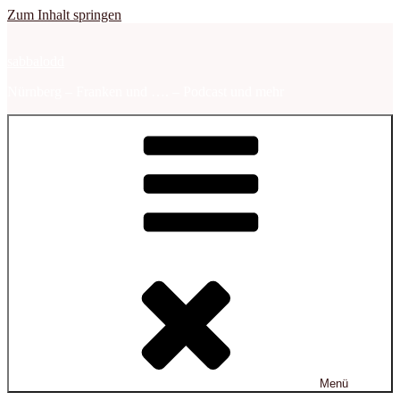
Zum Inhalt springen
sabbalodd
Nürnberg – Franken und …. – Podcast und mehr
Menü