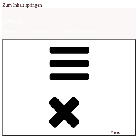
Zum Inhalt springen
sabbalodd
Nürnberg – Franken und …. – Podcast und mehr
Menü