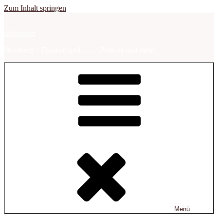
Zum Inhalt springen
sabbalodd
Nürnberg – Franken und …. – Podcast und mehr
Menü