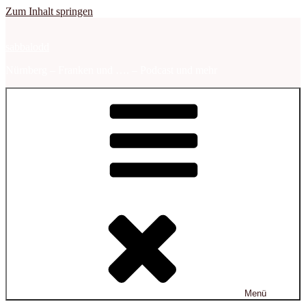
Zum Inhalt springen
sabbalodd
Nürnberg – Franken und …. – Podcast und mehr
Menü