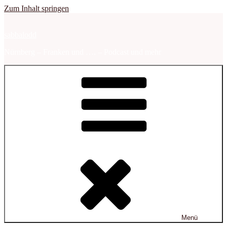
Zum Inhalt springen
sabbalodd
Nürnberg – Franken und …. – Podcast und mehr
Menü