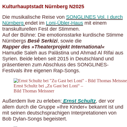
Kulturhauptstadt Nürnberg N2025
Die musikalische Reise von
SONGLINES Vol. I durch
Nürnberg
endet im
Loni-Übler-Haus
mit einem
transkulturellen Fest der Stimmen.
Auf der Bühne: Die emotionsstarke kurdische Stimme
Nürnbergs
Besê Serkizi
, sowie die
Rapper des »Theaterprojekt International«
Hamudie Saleh aus Palästina und Ahmad Al Rifai aus
Syrien. Beide leben seit 2015 in Deutschland und
präsentieren zum Abschluss des SONGLINES-
Festivals ihre eigenen Rap-Songs.
Ernst Schultz bei „Zu Gast bei Loni“ –
Bild Thomas Meissner
Außerdem live zu erleben:
Ernst Schultz
, der vor
allem durch die Gruppe »Ihre Kinder« bekannt ist und
mit seinen deutschsprachigen Interpretationen von
Bob Dylan-Songs begeistert.