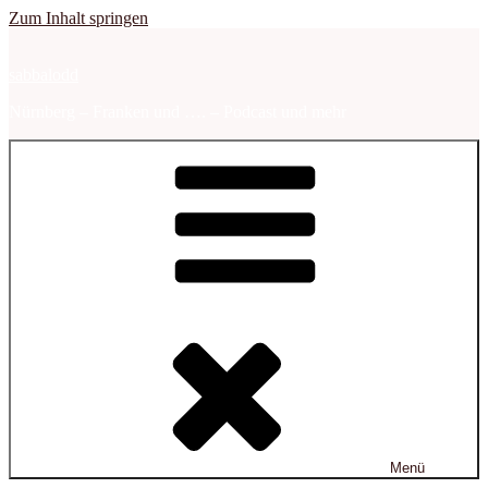
Zum Inhalt springen
sabbalodd
Nürnberg – Franken und …. – Podcast und mehr
Menü