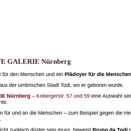
ROTE GALERIE Nürnberg
t für den Menschen und ein
Plädoyer für die Mensche
aus der umbrischen Stadt Todi, wo er geboren wurde.
E Nürnberg
– Kobergerstr. 57 und 59
eine Auswahl sei
hte.
ten für und an die Menschen – zum Beispiel gegen die He
.
icht zugleich düster sein muss, beweist
Bruno da Todi
m