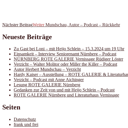
Nächster Beitrag
Weiter
Mundschau, Autor – Podcast – Rückkehr
Neueste Beiträge
Zu Gast bei Loni – mit Heijo Schlein – 15.3.2024 um 19 Uhr
Einsamkeit – Interview Seniorenamt Nürnberg – Podcast
NÜRNBERG ROTE GALERIE Vernissage Rüdiger Löster
Verzicht – Walter Molitor oder Miller the Killer – Podcast
Autor Herbert Mundschau – Verzicht
Hardy Kaiser – Ausstellung – ROTE GALERIE & Literaturha
Verzicht – Podcast mit Anne Aichinger
Lesung ROTE GALERIE Nürnberg
Gedanken zur Zeit von und mit Heijo Schlein – Podcast
ROTE GALERIE Nürnberg und Literaturhaus Vernissage
Seiten
Datenschutz
frank und frei