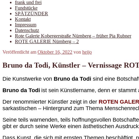
frank und frei
Fundstücke
SPÄTZÜNDER
Kontakt
Impressum
Datenschutz
Rote Galerie Kobergerstraße Nürnberg – früher Pia Rubner
ROTE GALERIE Nürnberg – 2
Veröffentlicht am
Oktober 16, 2022
von
heijo
Bruno da Todi, Künstler – Vernissage 
Die Kunstwerke von
Bruno da Todi
sind eine Botschaf
B
runo da Todi
ist sein
Künstlername
,
denn er stammt
Der renommierter Künstler zeigt in der
ROTEN GALERI
sarkastischen – Hintergrund zum Thema Menschenrec
Seine teils warnenden, teils hoffnungsvollen Botschaf
gibt er durch seine Werke einen ästhetischen Ausdruck
Dass Kunst, die sich mit ernsten Themen beschäftigt, n