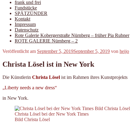
frank und frei
Fundstücke
SPÄTZÜNDER
Kontakt
Impressum
Datenschutz
Rote Galerie Kobergerstraße Nürnberg – früher Pia Rubner
ROTE GALERIE Nürnberg – 2
Veröffentlicht am
September 5, 2019
September 5, 2019
von
heijo
Christa Lösel ist in New York
Die Künstlerin
Christa Lösel
ist im Rahmen ihres Kunstprojekts
„Liberty needs a new dress“
in New York.
Christa Lösel bei der New York Times
Bild Christa Lösel