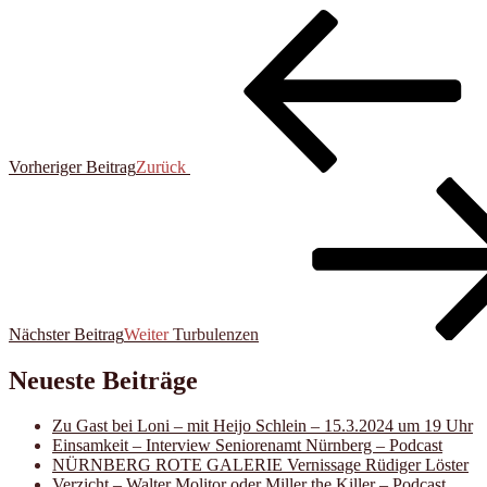
Vorheriger Beitrag
Zurück
Nächster Beitrag
Weiter
Turbulenzen
Neueste Beiträge
Zu Gast bei Loni – mit Heijo Schlein – 15.3.2024 um 19 Uhr
Einsamkeit – Interview Seniorenamt Nürnberg – Podcast
NÜRNBERG ROTE GALERIE Vernissage Rüdiger Löster
Verzicht – Walter Molitor oder Miller the Killer – Podcast