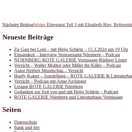
Nächster Beitrag
Weiter
Ehrenamt Teil 3 mit Elisabeth Ries, Referenti
Neueste Beiträge
Zu Gast bei Loni – mit Heijo Schlein – 15.3.2024 um 19 Uhr
Einsamkeit – Interview Seniorenamt Nürnberg – Podcast
NÜRNBERG ROTE GALERIE Vernissage Rüdiger Löster
Verzicht – Walter Molitor oder Miller the Killer – Podcast
Autor Herbert Mundschau – Verzicht
Hardy Kaiser – Ausstellung – ROTE GALERIE & Literaturha
Verzicht – Podcast mit Anne Aichinger
Lesung ROTE GALERIE Nürnberg
Gedanken zur Zeit von und mit Heijo Schlein – Podcast
ROTE GALERIE Nürnberg und Literaturhaus Vernissage
Seiten
Datenschutz
frank und frei