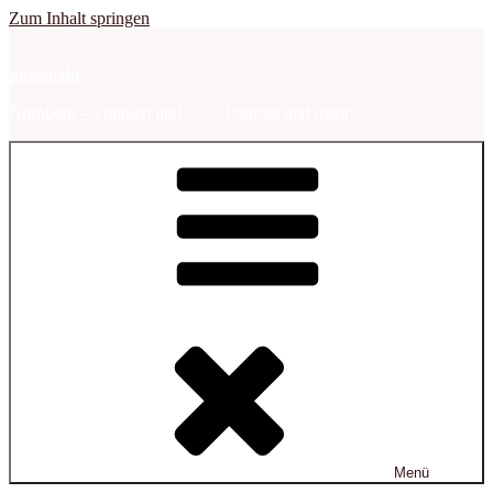
Zum Inhalt springen
sabbalodd
Nürnberg – Franken und …. – Podcast und mehr
Menü