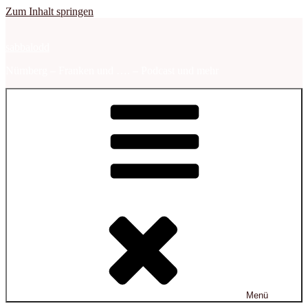
Zum Inhalt springen
sabbalodd
Nürnberg – Franken und …. – Podcast und mehr
Menü