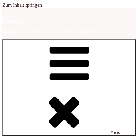
Zum Inhalt springen
sabbalodd
Nürnberg – Franken und …. – Podcast und mehr
Menü