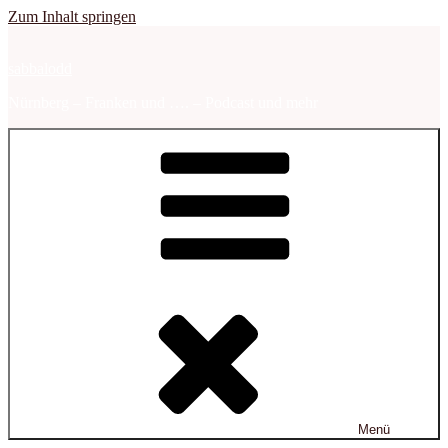
Zum Inhalt springen
sabbalodd
Nürnberg – Franken und …. – Podcast und mehr
Menü