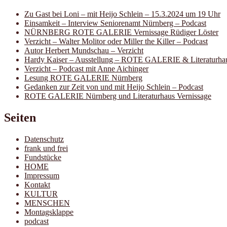
Zu Gast bei Loni – mit Heijo Schlein – 15.3.2024 um 19 Uhr
Einsamkeit – Interview Seniorenamt Nürnberg – Podcast
NÜRNBERG ROTE GALERIE Vernissage Rüdiger Löster
Verzicht – Walter Molitor oder Miller the Killer – Podcast
Autor Herbert Mundschau – Verzicht
Hardy Kaiser – Ausstellung – ROTE GALERIE & Literaturha
Verzicht – Podcast mit Anne Aichinger
Lesung ROTE GALERIE Nürnberg
Gedanken zur Zeit von und mit Heijo Schlein – Podcast
ROTE GALERIE Nürnberg und Literaturhaus Vernissage
Seiten
Datenschutz
frank und frei
Fundstücke
HOME
Impressum
Kontakt
KULTUR
MENSCHEN
Montagsklappe
podcast