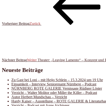
Vorheriger Beitrag
Zurück
Nächster Beitrag
Weiter
Theater: „Leaving Lamento“ – Konzept und R
Neueste Beiträge
Zu Gast bei Loni – mit Heijo Schlein – 15.3.2024 um 19 Uhr
Einsamkeit – Interview Seniorenamt Nürnberg – Podcast
NÜRNBERG ROTE GALERIE Vernissage Rüdiger Löster
Verzicht – Walter Molitor oder Miller the Killer – Podcast
Autor Herbert Mundschau – Verzicht
Hardy Kaiser – Ausstellung – ROTE GALERIE & Literaturha
Verzicht – Podcast mit Anne Aichinger