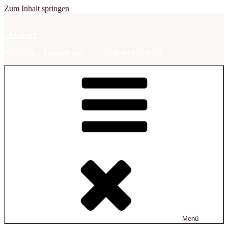
Zum Inhalt springen
sabbalodd
Nürnberg – Franken und …. – Podcast und mehr
Menü