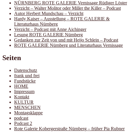
NÜRNBERG ROTE GALERIE Vernissage Rüdiger Löster
Verzicht – Walter Molitor oder Miller the Killer – Podcast
Autor Herbert Mundschau – Verzicht
Hardy Kaiser – Ausstellung – ROTE GALERIE &
Literaturhaus Nürnberg
Verzicht – Podcast mit Anne Aichinger
Lesung ROTE GALERIE Nürnberg
Gedanken zur Zeit von und mit Heijo Schlein – Podcast
ROTE GALERIE Nürnberg und Literaturhaus Vernissage
Seiten
Datenschutz
frank und frei
Fundstücke
HOME
Impressum
Kontakt
KULTUR
MENSCHEN
Montagsklappe
podcast
Podcast 2
Rote Galerie Kobergerstraße Nürnberg – früher Pia Rubner