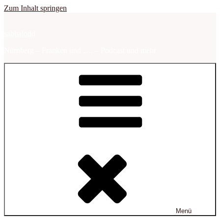
Zum Inhalt springen
sabbalodd
Nürnberg – Franken und …. – Podcast und mehr
Menü