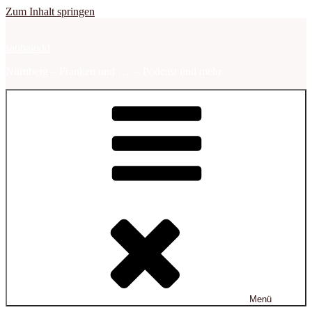
Zum Inhalt springen
sabbalodd
Nürnberg – Franken und …. – Podcast und mehr
Menü