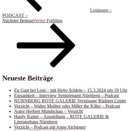
Loslassen –
PODCAST –
Nächster Beitrag
Weiter
Frühling
Neueste Beiträge
Zu Gast bei Loni – mit Heijo Schlein – 15.3.2024 um 19 Uhr
Einsamkeit – Interview Seniorenamt Nürnberg – Podcast
NÜRNBERG ROTE GALERIE Vernissage Rüdiger Löster
Verzicht – Walter Molitor oder Miller the Killer – Podcast
Autor Herbert Mundschau – Verzicht
Hardy Kaiser – Ausstellung – ROTE GALERIE &
Literaturhaus Nürnberg
Verzicht – Podcast mit Anne Aichinger