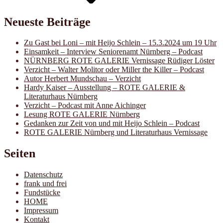
Neueste Beiträge
Zu Gast bei Loni – mit Heijo Schlein – 15.3.2024 um 19 Uhr
Einsamkeit – Interview Seniorenamt Nürnberg – Podcast
NÜRNBERG ROTE GALERIE Vernissage Rüdiger Löster
Verzicht – Walter Molitor oder Miller the Killer – Podcast
Autor Herbert Mundschau – Verzicht
Hardy Kaiser – Ausstellung – ROTE GALERIE &
Literaturhaus Nürnberg
Verzicht – Podcast mit Anne Aichinger
Lesung ROTE GALERIE Nürnberg
Gedanken zur Zeit von und mit Heijo Schlein – Podcast
ROTE GALERIE Nürnberg und Literaturhaus Vernissage
Seiten
Datenschutz
frank und frei
Fundstücke
HOME
Impressum
Kontakt