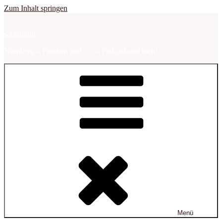
Zum Inhalt springen
sabbalodd
Nürnberg – Franken und …. – Podcast und mehr
Menü