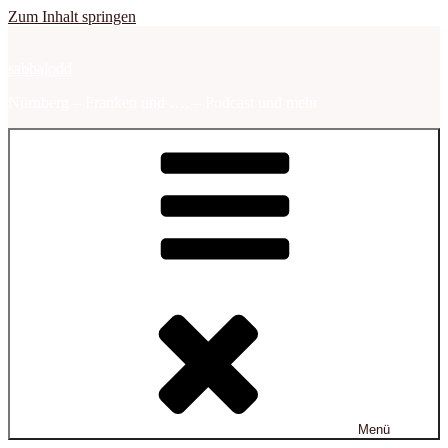
Zum Inhalt springen
sabbalodd
Nürnberg – Franken und …. – Podcast und mehr
Menü