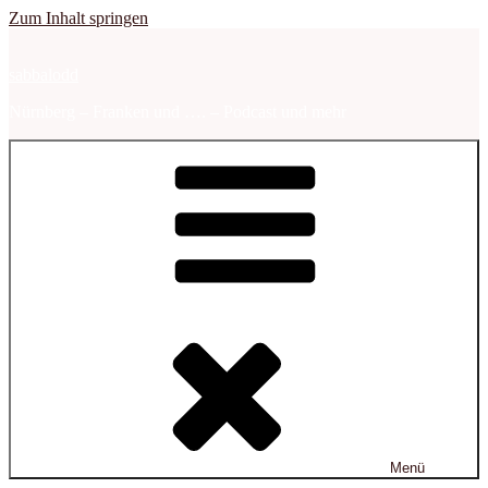
Zum Inhalt springen
sabbalodd
Nürnberg – Franken und …. – Podcast und mehr
Menü