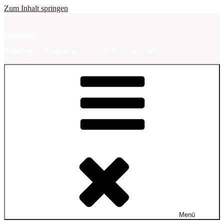
Zum Inhalt springen
sabbalodd
Nürnberg – Franken und …. – Podcast und mehr
Menü