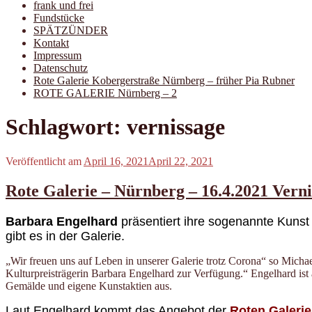
frank und frei
Fundstücke
SPÄTZÜNDER
Kontakt
Impressum
Datenschutz
Rote Galerie Kobergerstraße Nürnberg – früher Pia Rubner
ROTE GALERIE Nürnberg – 2
Schlagwort:
vernissage
Veröffentlicht am
April 16, 2021
April 22, 2021
Rote Galerie – Nürnberg – 16.4.2021 Vern
Barbara Engelhard
präsentiert ihre sogenannte Kunst
gibt es in der Galerie.
„Wir freuen uns auf Leben in unserer Galerie trotz Corona“ so Micha
Kulturpreisträgerin Barbara Engelhard zur Verfügung.“ Engelhard ist a
Gemälde und eigene Kunstaktien aus.
Laut Engelhard kommt das Angebot der
Roten Galerie