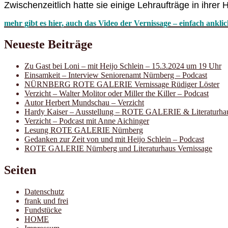
Zwischenzeitlich hatte sie einige Lehraufträge in ihrer 
mehr gibt es hier, auch das Video der Vernissage – einfach ankli
Neueste Beiträge
Zu Gast bei Loni – mit Heijo Schlein – 15.3.2024 um 19 Uhr
Einsamkeit – Interview Seniorenamt Nürnberg – Podcast
NÜRNBERG ROTE GALERIE Vernissage Rüdiger Löster
Verzicht – Walter Molitor oder Miller the Killer – Podcast
Autor Herbert Mundschau – Verzicht
Hardy Kaiser – Ausstellung – ROTE GALERIE & Literaturha
Verzicht – Podcast mit Anne Aichinger
Lesung ROTE GALERIE Nürnberg
Gedanken zur Zeit von und mit Heijo Schlein – Podcast
ROTE GALERIE Nürnberg und Literaturhaus Vernissage
Seiten
Datenschutz
frank und frei
Fundstücke
HOME