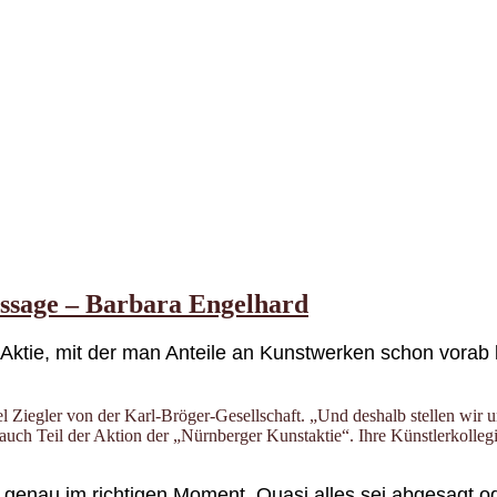
issage – Barbara Engelhard
 Aktie, mit der man Anteile an Kunstwerken schon vorab
el Ziegler von der Karl-Bröger-Gesellschaft. „Und deshalb stellen wir
uch Teil der Aktion der „Nürnberger Kunstaktie“. Ihre Künstlerkollegin 
genau im richtigen Moment. Quasi alles sei abgesagt od