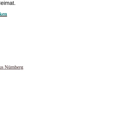
Heimat.
cken
us Nürnberg