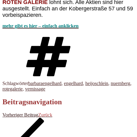
ROTEN GALERIE
lohnt sich. Alle Aktien sind hier
ausgestellt. Einfach an der Kobergerstraße 57 und 59
vorbeispazieren.
mehr gibt es hier – einfach anklicken
Schlagwörter
barbaraengelhard
,
engelhard
,
heijoschlein
,
nuernberg
,
rotegalerie
,
vernissage
Beitragsnavigation
Vorheriger Beitrag
Zurück