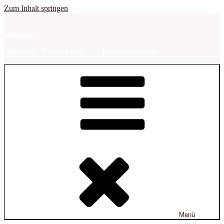
Zum Inhalt springen
sabbalodd
Nürnberg – Franken und …. – Podcast und mehr
Menü