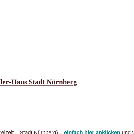
bler-Haus Stadt Nürnberg
eizeit – Stadt Nürnberg) –
einfach hier anklicken
und v