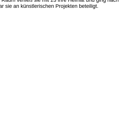
n Raum verließ sie mit 23 ihre Heimat und ging nach
 sie an künstlerischen Projekten beteiligt.