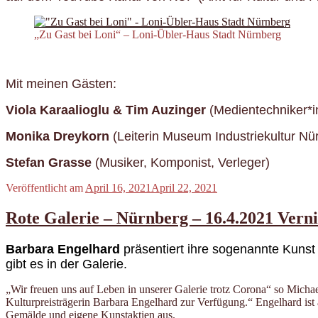
„Zu Gast bei Loni“ – Loni-Übler-Haus Stadt Nürnberg
Mit meinen Gästen:
Viola Karaalioglu & Tim Auzinger
(Medientechniker*i
Monika Dreykorn
(Leiterin Museum Industriekultur Nü
Stefan Grasse
(Musiker, Komponist, Verleger)
Veröffentlicht am
April 16, 2021
April 22, 2021
Rote Galerie – Nürnberg – 16.4.2021 Vern
Barbara Engelhard
präsentiert ihre sogenannte Kunst
gibt es in der Galerie.
„Wir freuen uns auf Leben in unserer Galerie trotz Corona“ so Micha
Kulturpreisträgerin Barbara Engelhard zur Verfügung.“ Engelhard ist a
Gemälde und eigene Kunstaktien aus.