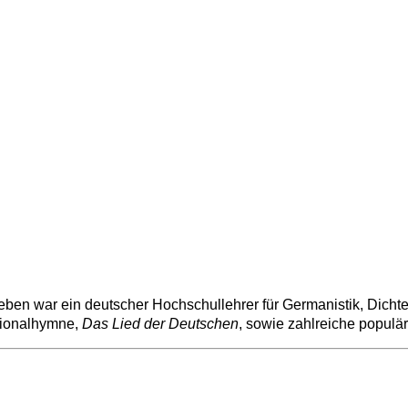
leben war ein
deutscher
Hochschullehrer
für
Germanistik
,
Dichte
ionalhymne
,
Das Lied der Deutschen
, sowie zahlreiche populä