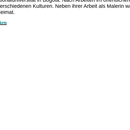
ionaluniversität in Bogotá. Nach Arbeiten im öffentliche
rschiedenen Kulturen. Neben ihrer Arbeit als Malerin war
Heimat.
cken