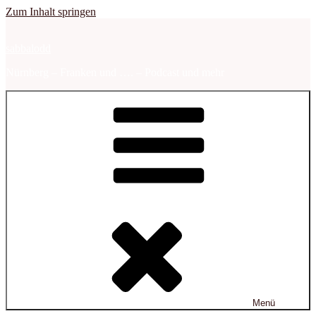
Zum Inhalt springen
sabbalodd
Nürnberg – Franken und …. – Podcast und mehr
Menü