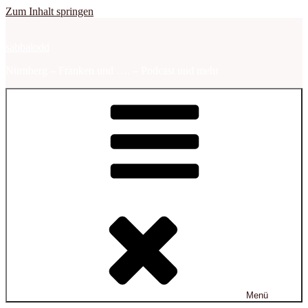
Zum Inhalt springen
sabbalodd
Nürnberg – Franken und …. – Podcast und mehr
Menü