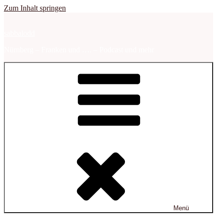
Zum Inhalt springen
sabbalodd
Nürnberg – Franken und …. – Podcast und mehr
Menü