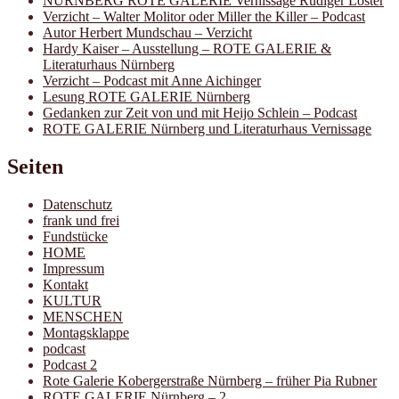
NÜRNBERG ROTE GALERIE Vernissage Rüdiger Löster
Verzicht – Walter Molitor oder Miller the Killer – Podcast
Autor Herbert Mundschau – Verzicht
Hardy Kaiser – Ausstellung – ROTE GALERIE &
Literaturhaus Nürnberg
Verzicht – Podcast mit Anne Aichinger
Lesung ROTE GALERIE Nürnberg
Gedanken zur Zeit von und mit Heijo Schlein – Podcast
ROTE GALERIE Nürnberg und Literaturhaus Vernissage
Seiten
Datenschutz
frank und frei
Fundstücke
HOME
Impressum
Kontakt
KULTUR
MENSCHEN
Montagsklappe
podcast
Podcast 2
Rote Galerie Kobergerstraße Nürnberg – früher Pia Rubner
ROTE GALERIE Nürnberg – 2