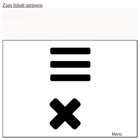
Zum Inhalt springen
sabbalodd
Nürnberg – Franken und …. – Podcast und mehr
Menü