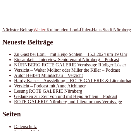
Nächster Beitrag
Weiter
Kulturladen Loni-Übler-Haus Stadt Nürnberg 
Neueste Beiträge
Zu Gast bei Loni – mit Heijo Schlein – 15.3.2024 um 19 Uhr
Einsamkeit – Interview Seniorenamt Nürnberg – Podcast
NÜRNBERG ROTE GALERIE Vernissage Rüdiger Löster
Verzicht – Walter Molitor oder Miller the Killer – Podcast
Autor Herbert Mundschau – Verzicht
Hardy Kaiser – Ausstellung – ROTE GALERIE & Literaturha
Verzicht – Podcast mit Anne Aichinger
Lesung ROTE GALERIE Nürnberg
Gedanken zur Zeit von und mit Heijo Schlein – Podcast
ROTE GALERIE Nürnberg und Literaturhaus Vernissage
Seiten
Datenschutz