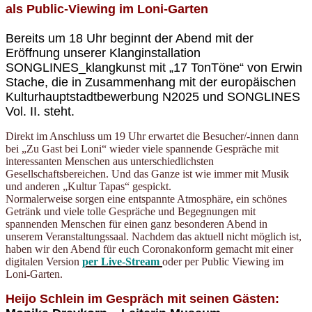
als Public-Viewing im Loni-Garten
Bereits um 18 Uhr beginnt der Abend mit der
Eröffnung unserer Klanginstallation
SONGLINES_klangkunst mit „17 TonTöne“ von Erwin
Stache, die in Zusammenhang mit der europäischen
Kulturhauptstadtbewerbung N2025 und SONGLINES
Vol. II. steht.
Direkt im Anschluss um 19 Uhr erwartet die Besucher/-innen dann
bei „Zu Gast bei Loni“ wieder viele spannende Gespräche mit
interessanten Menschen aus unterschiedlichsten
Gesellschaftsbereichen. Und das Ganze ist wie immer mit Musik
und anderen „Kultur Tapas“ gespickt.
Normalerweise sorgen eine entspannte Atmosphäre, ein schönes
Getränk und viele tolle Gespräche und Begegnungen mit
spannenden Menschen für einen ganz besonderen Abend in
unserem Veranstaltungssaal. Nachdem das aktuell nicht möglich ist,
haben wir den Abend für euch Coronakonform gemacht mit einer
digitalen Version
per Live-Stream
oder per Public Viewing im
Loni-Garten.
Heijo Schlein im Gespräch
mit seinen
Gäste
n
: