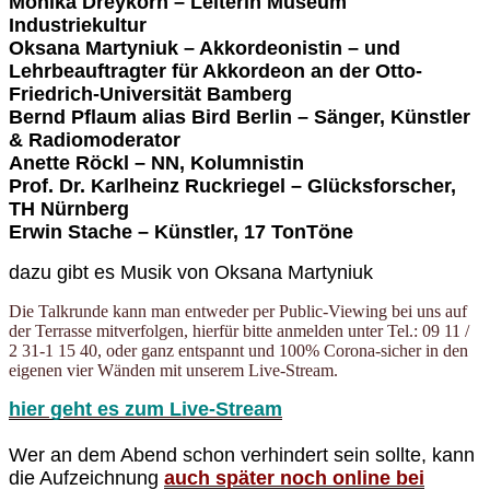
Monika Dreykorn – Leiterin Museum
Industriekultur
Oksana Martyniuk – Akkordeonistin –
und
Lehrbeauftragter für Akkordeon an der
Otto-
Friedrich-Universität Bamberg
Bernd Pflaum alias Bird Berlin – Sänger, Künstler
& Radiomoderator
Anette Röckl – NN, Kolumnistin
Prof. Dr. Karlheinz Ruckriegel – Glücksforscher,
TH Nürnberg
Erwin Stache – Künstler, 17 TonTöne
dazu gibt es Musik von
Oksana Martyniuk
Die Talkrunde kann man entweder per Public-Viewing bei uns auf
der Terrasse mitverfolgen, hierfür bitte anmelden unter Tel.: 09 11 /
2 31-1 15 40, oder ganz entspannt und 100% Corona-sicher in den
eigenen vier Wänden mit unserem Live-Stream.
hier geht es zum Live-Stream
Wer an dem Abend schon verhindert sein sollte, kann
die Aufzeichnung
auch später noch online bei