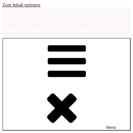
Zum Inhalt springen
sabbalodd
Nürnberg – Franken und …. – Podcast und mehr
Menü