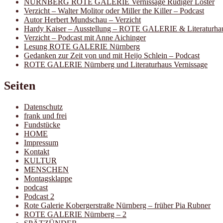
NÜRNBERG ROTE GALERIE Vernissage Rüdiger Löster
Verzicht – Walter Molitor oder Miller the Killer – Podcast
Autor Herbert Mundschau – Verzicht
Hardy Kaiser – Ausstellung – ROTE GALERIE & Literaturha
Verzicht – Podcast mit Anne Aichinger
Lesung ROTE GALERIE Nürnberg
Gedanken zur Zeit von und mit Heijo Schlein – Podcast
ROTE GALERIE Nürnberg und Literaturhaus Vernissage
Seiten
Datenschutz
frank und frei
Fundstücke
HOME
Impressum
Kontakt
KULTUR
MENSCHEN
Montagsklappe
podcast
Podcast 2
Rote Galerie Kobergerstraße Nürnberg – früher Pia Rubner
ROTE GALERIE Nürnberg – 2