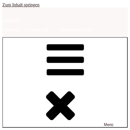
Zum Inhalt springen
sabbalodd
Nürnberg – Franken und …. – Podcast und mehr
Menü