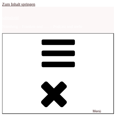
Zum Inhalt springen
sabbalodd
Nürnberg – Franken und …. – Podcast und mehr
Menü