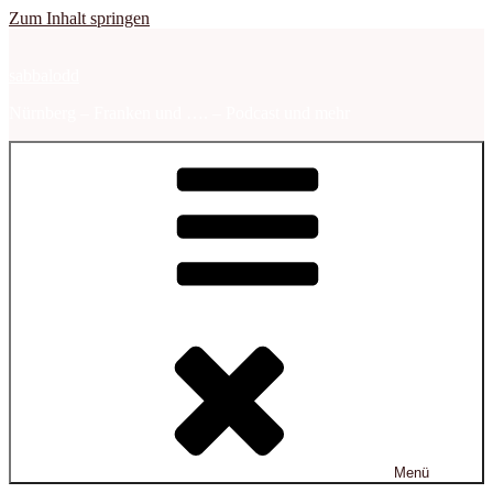
Zum Inhalt springen
sabbalodd
Nürnberg – Franken und …. – Podcast und mehr
Menü