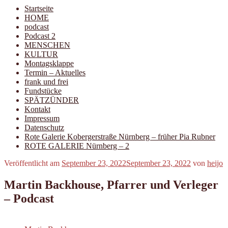
Startseite
HOME
podcast
Podcast 2
MENSCHEN
KULTUR
Montagsklappe
Termin – Aktuelles
frank und frei
Fundstücke
SPÄTZÜNDER
Kontakt
Impressum
Datenschutz
Rote Galerie Kobergerstraße Nürnberg – früher Pia Rubner
ROTE GALERIE Nürnberg – 2
Veröffentlicht am
September 23, 2022
September 23, 2022
von
heijo
Martin Backhouse, Pfarrer und Verleger
– Podcast