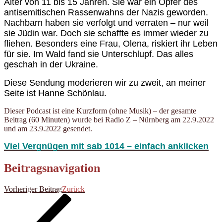
Alter von 11 bis 15 Jahren.
Sie
war ein Opfer des
antisemitischen Rassenwahns der Nazis geworden.
Nachbarn haben sie verfolgt und verraten – nur weil
sie Jüdin war. Doch sie schaffte es immer wieder zu
fliehen. Besonders eine Frau, Olena, riskiert ihr Leben
für sie. Im Wald fand sie Unterschlupf.
Das alles
geschah in der Ukraine.
Diese Sendung moderieren wir zu zweit,
an meiner
Seite
ist
Hanne Schönlau
.
Dieser Podcast ist eine Kurzform (ohne Musik) – der gesamte
Beitrag (60 Minuten) wurde bei Radio Z – Nürnberg am 22.9.2022
und am 23.9.2022 gesendet.
V
iel Vergnügen mit sab 1014 – einfach anklicken
Beitragsnavigation
Vorheriger Beitrag
Zurück