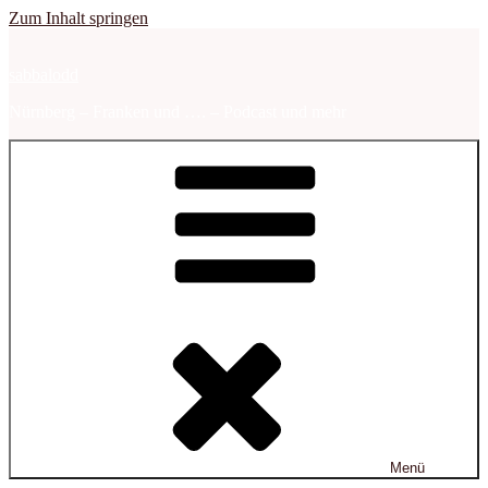
Zum Inhalt springen
sabbalodd
Nürnberg – Franken und …. – Podcast und mehr
Menü