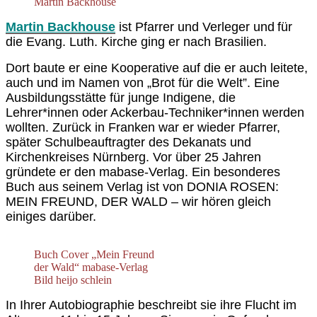
Martin Backhouse
Martin Backhouse
ist Pfarrer und Verleger
und
f
ür
die
Evang. Luth. Kirche
ging er nach Brasilien.
Dort baute er eine Kooperative
auf die er auch leitete
,
auch und im Namen von „Brot für die Welt”.
E
ine
Ausbildungsstätte für junge Indigene, die
Lehrer*innen oder Ackerbau-Techniker*innen werden
wollten.
Zurück in
Franken
war er
wieder
Pfarrer,
später
Schulbeauftragter des Dekanats und
Kirchenkreises Nürnberg.
Vor über 25 Jahren
gründete er den mabase-Verlag.
Ein besonderes
Buch aus seinem Verlag ist von
DONIA ROSEN:
MEIN FREUND, DER WALD –
wir hören gleich
einiges darüber.
Buch Cover „Mein Freund
der Wald“ mabase-Verlag
Bild heijo schlein
I
n Ihrer Autobiographie
beschreibt sie
ihre Flucht im