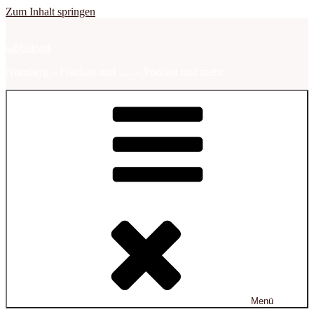
Zum Inhalt springen
sabbalodd
Nürnberg – Franken und …. – Podcast und mehr
Menü