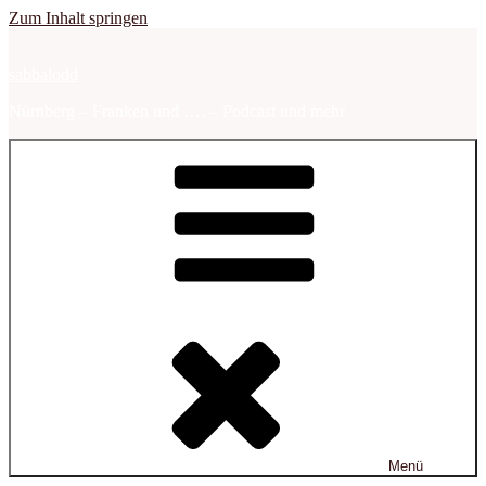
Zum Inhalt springen
sabbalodd
Nürnberg – Franken und …. – Podcast und mehr
Menü