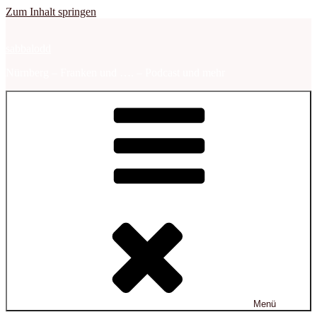
Zum Inhalt springen
sabbalodd
Nürnberg – Franken und …. – Podcast und mehr
Menü