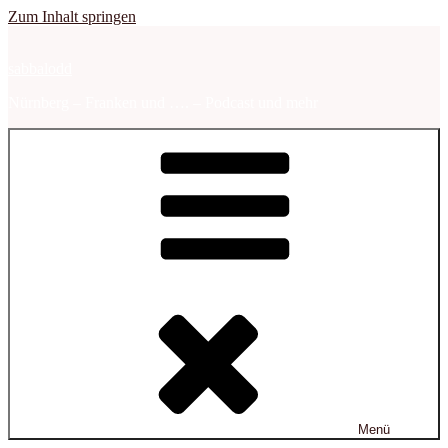
Zum Inhalt springen
sabbalodd
Nürnberg – Franken und …. – Podcast und mehr
Menü