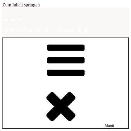
Zum Inhalt springen
sabbalodd
Nürnberg – Franken und …. – Podcast und mehr
Menü