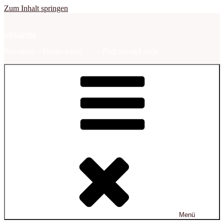
Zum Inhalt springen
sabbalodd
Nürnberg – Franken und …. – Podcast und mehr
Menü